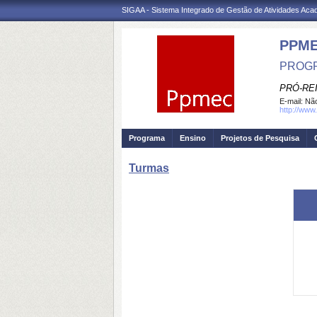
SIGAA - Sistema Integrado de Gestão de Atividades Ac
PPM
PROGR
PRÓ-RE
E-mail:
Não
http://www
Programa
Ensino
Projetos de Pesquisa
Turmas