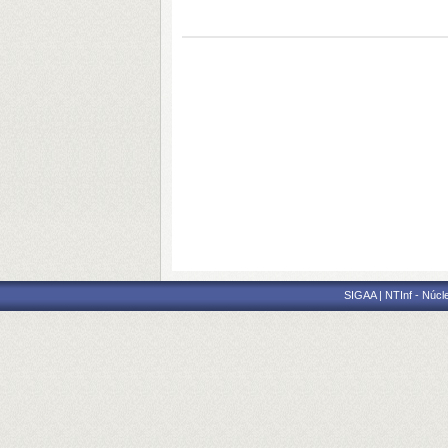
SIGAA | NTInf - Núcl