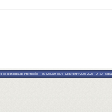
eo de Tecnologia da Informação - +55(32)3379-5824 | Copyright © 2006-2026 - UFSJ - sigaa0