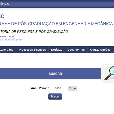
adêmicas
EC
AMA DE PÓS-GRADUAÇÃO EM ENGENHARIA MECÂNICA
ITORIA DE PESQUISA E PÓS-GRADUAÇÃO
 informado
.ufsj.edu.br//ppmec
Calendário
Processos Seletivos
Notícias
Documentos
Outras Opções
BUSCAR
.
Ano . Período: