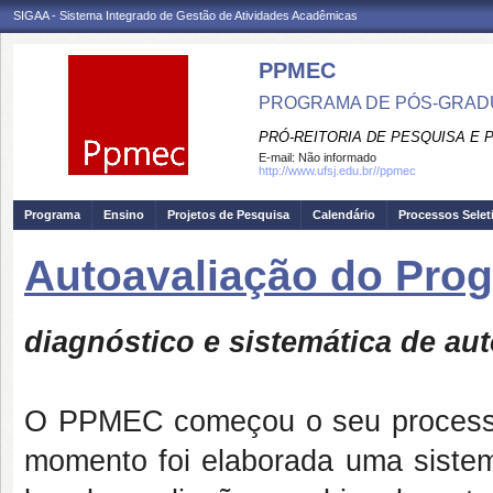
SIGAA - Sistema Integrado de Gestão de Atividades Acadêmicas
PPMEC
PROGRAMA DE PÓS-GRAD
PRÓ-REITORIA DE PESQUISA E
E-mail:
Não informado
http://www.ufsj.edu.br//ppmec
Programa
Ensino
Projetos de Pesquisa
Calendário
Processos Selet
Autoavaliação do Pro
diagnóstico e sistemática de au
O PPMEC começou o seu processo
momento foi elaborada uma sistemá