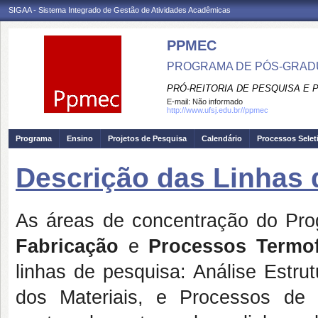
SIGAA - Sistema Integrado de Gestão de Atividades Acadêmicas
PPMEC
PROGRAMA DE PÓS-GRAD
PRÓ-REITORIA DE PESQUISA E
E-mail:
Não informado
http://www.ufsj.edu.br//ppmec
Programa
Ensino
Projetos de Pesquisa
Calendário
Processos Selet
Descrição das Linhas 
As áreas de concentração do Pr
Fabricação
e
Processos Termof
linhas de pesquisa: Análise Estru
dos Materiais, e Processos de