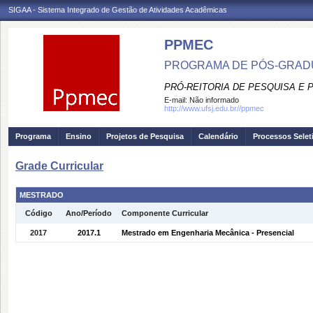
SIGAA - Sistema Integrado de Gestão de Atividades Acadêmicas
PPMEC
PROGRAMA DE PÓS-GRAD
PRÓ-REITORIA DE PESQUISA E
E-mail:
Não informado
http://www.ufsj.edu.br//ppmec
Programa
Ensino
Projetos de Pesquisa
Calendário
Processos Selet
Grade Curricular
MESTRADO
Código
Ano/Período
Componente Curricular
2017
2017.1
Mestrado em Engenharia Mecânica - Presencial