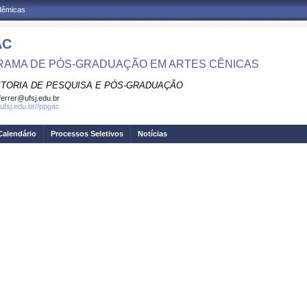
adêmicas
AC
AMA DE PÓS-GRADUAÇÃO EM ARTES CÊNICAS
ITORIA DE PESQUISA E PÓS-GRADUAÇÃO
errer@ufsj.edu.br
.ufsj.edu.br//ppgac
Calendário
Processos Seletivos
Notícias