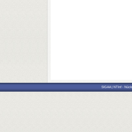
SIGAA | NTInf - Núcl