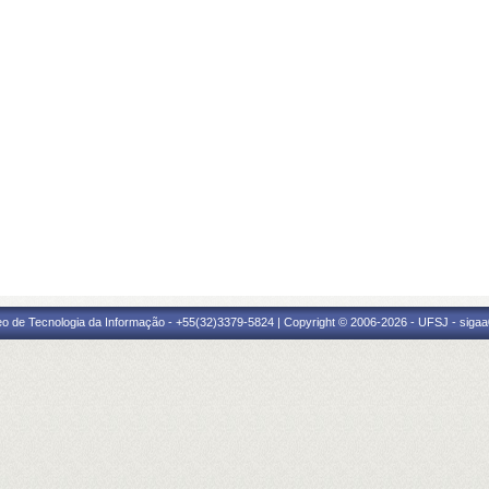
eo de Tecnologia da Informação - +55(32)3379-5824 | Copyright © 2006-2026 - UFSJ - sigaa0