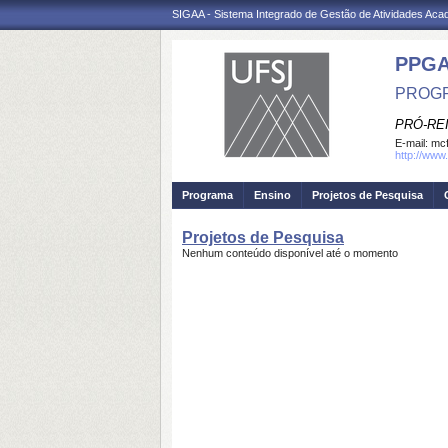
SIGAA - Sistema Integrado de Gestão de Atividades Ac
PPG
PROGR
PRÓ-RE
E-mail:
mcf
http://www
Programa
Ensino
Projetos de Pesquisa
Projetos de Pesquisa
Nenhum conteúdo disponível até o momento