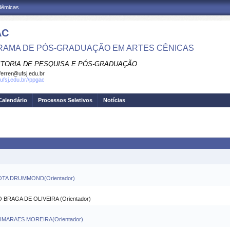
adêmicas
AC
AMA DE PÓS-GRADUAÇÃO EM ARTES CÊNICAS
ITORIA DE PESQUISA E PÓS-GRADUAÇÃO
errer@ufsj.edu.br
.ufsj.edu.br//ppgac
Calendário
Processos Seletivos
Notícias
OTA DRUMMOND(Orientador)
RAGA DE OLIVEIRA (Orientador)
IMARAES MOREIRA(Orientador)