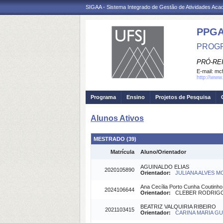
SIGAA - Sistema Integrado de Gestão de Atividades Ac
PPG
PROGR
PRÓ-RE
E-mail:
mcf
http://www
Programa
Ensino
Projetos de Pesquisa
Alunos Ativos
MESTRADO (39)
Matrícula
Aluno/Orientador
AGUINALDO ELIAS
2020105890
Orientador:
JULIANA ALVES M
Ana Cecília Porto Cunha Coutinho
2024106644
Orientador:
CLEBER RODRIGO B
BEATRIZ VALQUIRIA RIBEIRO
2021103415
Orientador:
CARINA MARIA GU