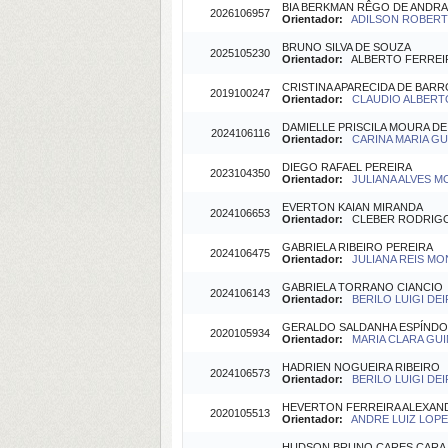
BIA BERKMAN RÊGO DE ANDR
2026106957
Orientador:
ADILSON ROBERTO
BRUNO SILVA DE SOUZA
2025105230
Orientador:
ALBERTO FERREIRA
CRISTINA APARECIDA DE BAR
2019100247
Orientador:
CLAUDIO ALBERTO
DAMIELLE PRISCILA MOURA D
2024106116
Orientador:
CARINA MARIA GU
DIEGO RAFAEL PEREIRA
2023104350
Orientador:
JULIANA ALVES M
EVERTON KAIAN MIRANDA
2024106653
Orientador:
CLEBER RODRIGO B
GABRIELA RIBEIRO PEREIRA
2024106475
Orientador:
JULIANA REIS MO
GABRIELA TORRANO CIANCIO
2024106143
Orientador:
BERILO LUIGI DEI
GERALDO SALDANHA ESPÍNDO
2020105934
Orientador:
MARIA CLARA GUI
HADRIEN NOGUEIRA RIBEIRO
2024106573
Orientador:
BERILO LUIGI DEI
HEVERTON FERREIRA ALEXAN
2020105513
Orientador:
ANDRE LUIZ LOPES
HUDSON BRUNO CARES CARA