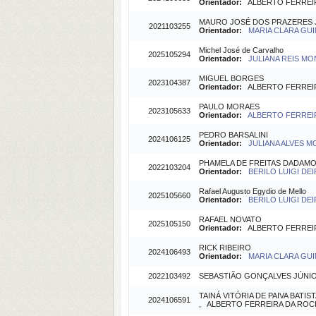
Orientador:
ALBERTO FERREIRA
MAURO JOSÉ DOS PRAZERES 
2021103255
Orientador:
MARIA CLARA GUI
Michel José de Carvalho
2025105294
Orientador:
JULIANA REIS MO
MIGUEL BORGES
2023104387
Orientador:
ALBERTO FERREIRA
PAULO MORAES
2023105633
Orientador:
ALBERTO FERREIR
PEDRO BARSALINI
2024106125
Orientador:
JULIANA ALVES M
PHAMELA DE FREITAS DADAM
2022103204
Orientador:
BERILO LUIGI DEI
Rafael Augusto Egydio de Mello
2025105660
Orientador:
BERILO LUIGI DEI
RAFAEL NOVATO
2025105150
Orientador:
ALBERTO FERREIRA
RICK RIBEIRO
2024106493
Orientador:
MARIA CLARA GUI
2022103492
SEBASTIÃO GONÇALVES JÚNI
TAINÁ VITÓRIA DE PAIVA BATIS
2024106591
, ALBERTO FERREIRA DA ROCHA