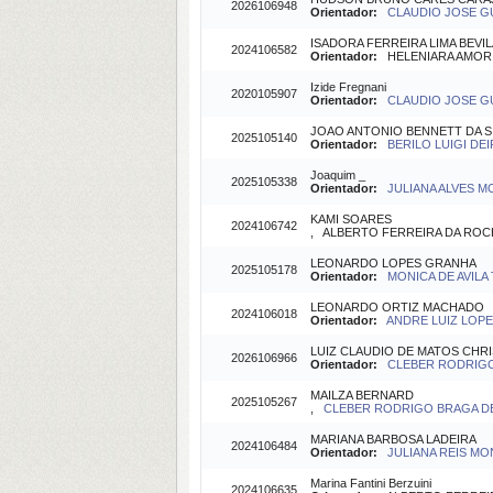
2026106948
Orientador:
CLAUDIO JOSE GU
ISADORA FERREIRA LIMA BEVI
2024106582
Orientador:
HELENIARA AMORIM
Izide Fregnani
2020105907
Orientador:
CLAUDIO JOSE GU
JOAO ANTONIO BENNETT DA S
2025105140
Orientador:
BERILO LUIGI DEI
Joaquim _
2025105338
Orientador:
JULIANA ALVES M
KAMI SOARES
2024106742
, ALBERTO FERREIRA DA ROCHA
LEONARDO LOPES GRANHA
2025105178
Orientador:
MONICA DE AVILA 
LEONARDO ORTIZ MACHADO
2024106018
Orientador:
ANDRE LUIZ LOPES
LUIZ CLAUDIO DE MATOS CH
2026106966
Orientador:
CLEBER RODRIGO 
MAILZA BERNARD
2025105267
,
CLEBER RODRIGO BRAGA DE O
MARIANA BARBOSA LADEIRA
2024106484
Orientador:
JULIANA REIS MO
Marina Fantini Berzuini
2024106635