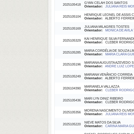
GYAN CELAH DOS SANTOS
2025105418
Orientador:
JULIANA REIS MO
HENRIQUE LEONEL DE ASSIS 
2025105104
Orientador:
ALBERTO FERREIRA
JULIANA MILAGRES TOSTES
2025105169
Orientador:
MONICA DE AVILA 
KAI HENRIQUE SILVA FERNAND
2025105329
Orientador:
CLEBER RODRIGO B
MARIA CORDÉLIA DE SOUZA L
2025105285
Orientador:
MARIA CLARA GUI
MARIANA AUGUSTA AZEVEDO S
2025105196
Orientador:
ANDRE LUIZ LOPES
MARIANA VENÂNCIO CORREIA
2025105249
Orientador:
ALBERTO FERREIRA
MARIANELA VALLAZZA
2026104390
Orientador:
CLEBER RODRIGO 
MARI LYN DINIZ RIBEIRO
2025105436
Orientador:
CLEBER RODRIGO B
MORENA NASCIMENTO OLIVEI
2025105356
Orientador:
JULIANA REIS MO
NIEVE MATOS DA SILVA
2025105220
Orientador:
CARINA MARIA GU