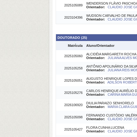
WENDERSON FLÁVIO PASCHOA
2025105089
Orientador:
CLAUDIO JOSE GU
WUDSON CARVALHO DE PAUL
2023104396
Orientador:
CLAUDIO JOSE GU
DOUTORADO (25)
Matrícula
Aluno/Orientador
ALCIDÉIA MARGARETH ROCH
2025105060
Orientador:
JULIANA ALVES M
ANTÔNIO APOLINÁRIO DA SILV
2025105258
Orientador:
JULIANA REIS MO
AUGUSTO HENRIQUE LOPES D
2025105051
Orientador:
ADILSON ROBERTO
CARLOS HENRIQUE AURÉLIO 
2025105276
Orientador:
CARINA MARIA GU
DIULIA PARAIZO SENHORELO
2026106920
Orientador:
MARIA CLARA GUI
FERNANDO CUSTÓDIO VALÉR
2025105098
Orientador:
CLAUDIO JOSE GU
FLORA CUNHA LUCENA
2025105427
Orientador:
CLAUDIO JOSE GU