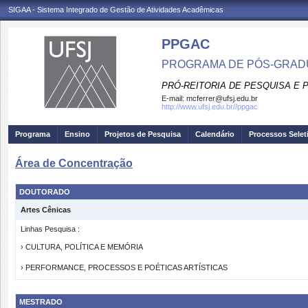
SIGAA - Sistema Integrado de Gestão de Atividades Acadêmicas
PPGAC
PROGRAMA DE PÓS-GRAD
PRÓ-REITORIA DE PESQUISA E
E-mail:
mcferrer@ufsj.edu.br
http://www.ufsj.edu.br//ppgac
Programa
Ensino
Projetos de Pesquisa
Calendário
Processos Selet
Área de Concentração
DOUTORADO
Artes Cênicas
Linhas Pesquisa :
› CULTURA, POLÍTICA E MEMÓRIA
› PERFORMANCE, PROCESSOS E POÉTICAS ARTÍSTICAS
MESTRADO