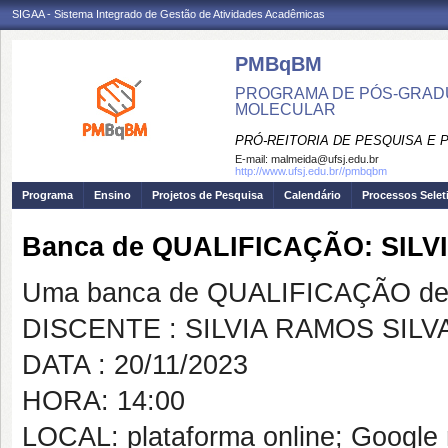
SIGAA - Sistema Integrado de Gestão de Atividades Acadêmicas
PMBqBM
PROGRAMA DE PÓS-GRADU
MOLECULAR
PRÓ-REITORIA DE PESQUISA E
E-mail:
malmeida@ufsj.edu.br
http://www.ufsj.edu.br//pmbqbm
Programa
Ensino
Projetos de Pesquisa
Calendário
Processos Selet
Banca de QUALIFICAÇÃO: SILV
Uma banca de QUALIFICAÇÃO de 
DISCENTE : SILVIA RAMOS SILV
DATA : 20/11/2023
HORA: 14:00
LOCAL: plataforma online; Google