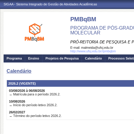
SIGAA - Sistema Integrado de Gestão de Atividades Acadêmicas
PMBqBM
PROGRAMA DE PÓS-GRADU
MOLECULAR
PRÓ-REITORIA DE PESQUISA E
E-mail:
malmeida@ufsj.edu.br
http://www.ufsj.edu.br//pmbqbm
Programa
Ensino
Projetos de Pesquisa
Calendário
Processos Selet
Calendário
2026.2 (VIGENTE)
03/08/2026 à 06/08/2026
→ Matrícula para o período 2026.2.
10/08/2026
→ Início do período letivo 2026.2.
26/02/2027
→ Término do período letivo 2026.2.