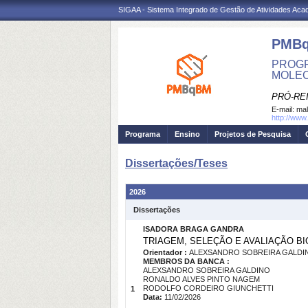
SIGAA - Sistema Integrado de Gestão de Atividades Ac
PMB
PROGR
MOLE
PRÓ-RE
E-mail:
mal
http://www
Programa
Ensino
Projetos de Pesquisa
Dissertações/Teses
2026
Dissertações
ISADORA BRAGA GANDRA
TRIAGEM, SELEÇÃO E AVALIAÇÃO B
Orientador :
ALEXSANDRO SOBREIRA GALDI
MEMBROS DA BANCA :
ALEXSANDRO SOBREIRA GALDINO
RONALDO ALVES PINTO NAGEM
RODOLFO CORDEIRO GIUNCHETTI
1
Data:
11/02/2026