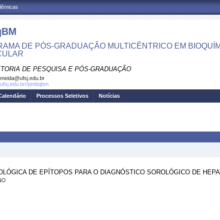
adêmicas
qBM
AMA DE PÓS-GRADUAÇÃO MULTICÊNTRICO EM BIOQUÍMI
CULAR
ITORIA DE PESQUISA E PÓS-GRADUAÇÃO
meida@ufsj.edu.br
.ufsj.edu.br//pmbqbm
Calendário
Processos Seletivos
Notícias
IOLÓGICA DE EPÍTOPOS PARA O DIAGNÓSTICO SOROLÓGICO DE HEPA
NO