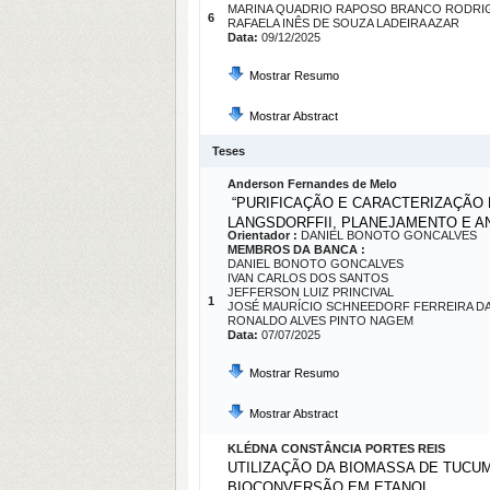
MARINA QUADRIO RAPOSO BRANCO RODRI
6
RAFAELA INÊS DE SOUZA LADEIRA AZAR
Data:
09/12/2025
Mostrar Resumo
Mostrar Abstract
Teses
Anderson Fernandes de Melo
“PURIFICAÇÃO E CARACTERIZAÇÃO D
LANGSDORFFII, PLANEJAMENTO E AN
Orientador :
DANIEL BONOTO GONCALVES
MEMBROS DA BANCA :
DANIEL BONOTO GONCALVES
IVAN CARLOS DOS SANTOS
JEFFERSON LUIZ PRINCIVAL
1
JOSÉ MAURÍCIO SCHNEEDORF FERREIRA DA 
RONALDO ALVES PINTO NAGEM
Data:
07/07/2025
Mostrar Resumo
Mostrar Abstract
KLÉDNA CONSTÂNCIA PORTES REIS
UTILIZAÇÃO DA BIOMASSA DE TUC
BIOCONVERSÃO EM ETANOL