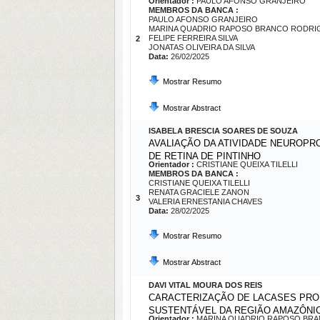
Orientador :
PAULO AFONSO GRANJEIRO
MEMBROS DA BANCA :
PAULO AFONSO GRANJEIRO
MARINA QUADRIO RAPOSO BRANCO RODRI
FELIPE FERREIRA SILVA
2
JONATAS OLIVEIRA DA SILVA
Data:
26/02/2025
Mostrar Resumo
Mostrar Abstract
ISABELA BRESCIA SOARES DE SOUZA
AVALIAÇÃO DA ATIVIDADE NEUROPR
DE RETINA DE PINTINHO
Orientador :
CRISTIANE QUEIXA TILELLI
MEMBROS DA BANCA :
CRISTIANE QUEIXA TILELLI
RENATA GRACIELE ZANON
3
VALERIA ERNESTANIA CHAVES
Data:
28/02/2025
Mostrar Resumo
Mostrar Abstract
DAVI VITAL MOURA DOS REIS
CARACTERIZAÇÃO DE LACASES PRO
SUSTENTÁVEL DA REGIÃO AMAZÔNI
Orientador :
MARINA QUADRIO RAPOSO BR