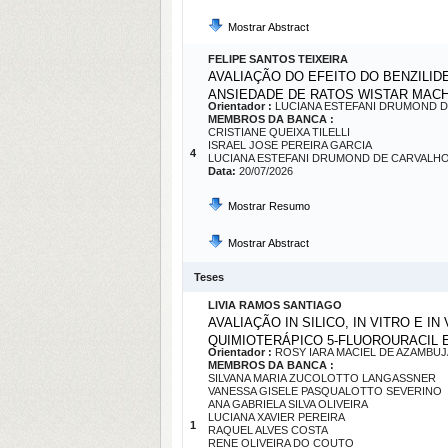
Mostrar Abstract
FELIPE SANTOS TEIXEIRA
AVALIAÇÃO DO EFEITO DO BENZILID
ANSIEDADE DE RATOS WISTAR MACH
Orientador :
LUCIANA ESTEFANI DRUMOND 
MEMBROS DA BANCA :
CRISTIANE QUEIXA TILELLI
ISRAEL JOSE PEREIRA GARCIA
4
LUCIANA ESTEFANI DRUMOND DE CARVALH
Data:
20/07/2026
Mostrar Resumo
Mostrar Abstract
Teses
LIVIA RAMOS SANTIAGO
AVALIAÇÃO IN SILICO, IN VITRO E
QUIMIOTERÁPICO 5-FLUOROURACIL 
Orientador :
ROSY IARA MACIEL DE AZAMBUJ
MEMBROS DA BANCA :
SILVANA MARIA ZUCOLOTTO LANGASSNER
VANESSA GISELE PASQUALOTTO SEVERINO
ANA GABRIELA SILVA OLIVEIRA
LUCIANA XAVIER PEREIRA
1
RAQUEL ALVES COSTA
RENE OLIVEIRA DO COUTO