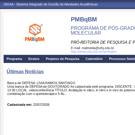
SIGAA - Sistema Integrado de Gestão de Atividades Acadêmicas
PMBqBM
PROGRAMA DE PÓS-GRADU
MOLECULAR
PRÓ-REITORIA DE PESQUISA E
E-mail:
malmeida@ufsj.edu.br
http://www.ufsj.edu.br//pmbqbm
Programa
Ensino
Projetos de Pesquisa
Calendário
Processos Selet
Últimas Notícias
Banca de DEFESA: LIVIA RAMOS SANTIAGO
Uma banca de DEFESA de DOUTORADO foi cadastrada pelo programa. DISCENTE :
13:30 LOCAL: videoconferência TÍTULO: Avaliação in silico, in vitro e in vivo do potenc
combinação com o quimioterápico 5-flu...
Cadastrada em:
22/07/2026