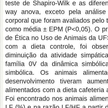
teste de Shapiro-Wilk e as diferen
way anova, exceto pela análise
corporal que foram avaliados pelo
como média ± EPM (P<0,05). O pre
de Ética no Uso de Animais da UFS
com a dieta controle, foi obs
diminuição da atividade simpátic
família 0V da dinâmica simbóli
simbólica. Os animais aliment
desenvolvimento tiveram aume
alimentados com a dieta cafeteria
Foi encontrado nos animais alime
LF (%) e na razão LF/HF a partir 