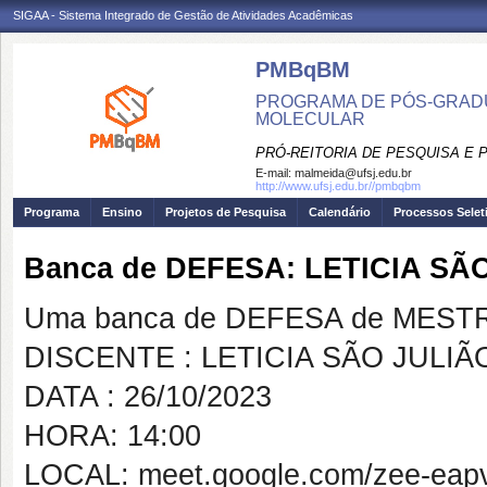
SIGAA - Sistema Integrado de Gestão de Atividades Acadêmicas
PMBqBM
PROGRAMA DE PÓS-GRADU
MOLECULAR
PRÓ-REITORIA DE PESQUISA E
E-mail:
malmeida@ufsj.edu.br
http://www.ufsj.edu.br//pmbqbm
Programa
Ensino
Projetos de Pesquisa
Calendário
Processos Selet
Banca de DEFESA: LETICIA SÃ
Uma banca de DEFESA de MESTRAD
DISCENTE : LETICIA SÃO JULIÃ
DATA : 26/10/2023
HORA: 14:00
LOCAL: meet.google.com/zee-eapv