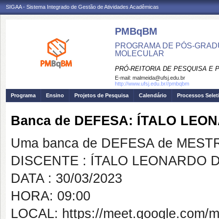
SIGAA - Sistema Integrado de Gestão de Atividades Acadêmicas
PMBqBM
PROGRAMA DE PÓS-GRADU
MOLECULAR
PRÓ-REITORIA DE PESQUISA E
E-mail:
malmeida@ufsj.edu.br
http://www.ufsj.edu.br//pmbqbm
Programa
Ensino
Projetos de Pesquisa
Calendário
Processos Selet
Banca de DEFESA: ÍTALO LEO
Uma banca de DEFESA de MESTRAD
DISCENTE : ÍTALO LEONARDO 
DATA : 30/03/2023
HORA: 09:00
LOCAL: https://meet.google.com