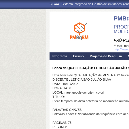
SIGAA - Sistema Integrado de Gestão de Atividades Ac
PMB
PROGR
MOLE
PRÓ-RE
E-mail:
mal
http://www
Programa
Ensino
Projetos de Pesquisa
Banca de QUALIFICAÇÃO: LETICIA SÃO JULIÃO 
Uma banca de QUALIFICAÇÃO de MESTRADO foi cada
DISCENTE : LETICIA SÃO JULIÃO SILVA
DATA : 16/12/2022
HORA: 14:00
LOCAL: meet.google.com/tjs-rrxg-qri
TÍTULO:
Efeito temporal da dieta cafeteria na modulação auton
PALAVRAS-CHAVES:
Palavras-chaves: Variabilidade da frequência cardíac
PÁGINAS: 76
RESUMO: