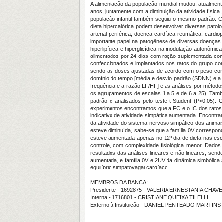
A alimentação da população mundial mudou, atualment
anos, juntamente com a diminuição da atividade física
população infantil também seguiu o mesmo padrão. 
dieta hipercalórica podem desenvolver diversas pato
arterial periférica, doença cardíaca reumática, car
importante papel na patogênese de diversas doenças ca
hiperlipídica e hiperglicídica na modulação autonômi
alimentados por 24 dias com ração suplementada com 
confeccionados e implantados nos ratos do grupo cont
sendo as doses ajustadas de acordo com o peso corpor
domínio do tempo [média e desvio padrão (SDNN) e a 
frequência e a razão LF/HF] e as análises por métodos 
os agrupamentos de escalas 1 a 5 e de 6 a 25). També
padrão e analisados pelo teste t-Student (P<0,05)
experimentos encontramos que a FC e o IC dos ratos ca
indicativo de atividade simpática aumentada. Encon
da atividade do sistema nervoso simpático dos animai
esteve diminuída, sabe-se que a família 0V correspon
esteve aumentada apenas no 12º dia de dieta nas esca
controle, com complexidade fisiológica menor. Dado
resultados das análises lineares e não lineares, sen
aumentada, e família 0V e 2UV da dinâmica simbólica 
equilíbrio simpatovagal cardíaco.
MEMBROS DA BANCA:
Presidente - 1692875 - VALERIA ERNESTANIA CHAV
Interna - 1716801 - CRISTIANE QUEIXA TILELLI
Externo à Instituição - DANIEL PENTEADO MARTINS