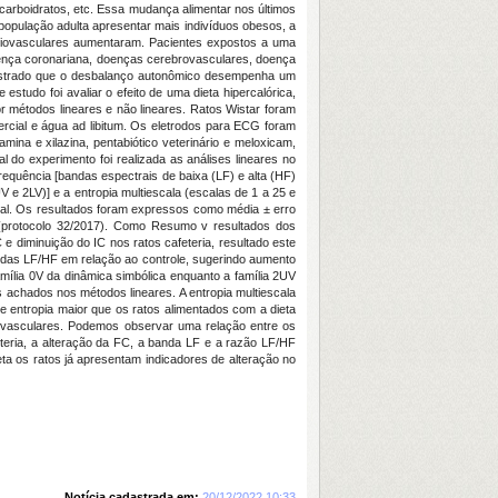
arboidratos, etc. Essa mudança alimentar nos últimos
 população adulta apresentar mais indivíduos obesos, a
diovasculares aumentaram. Pacientes expostos a uma
oença coronariana, doenças cerebrovasculares, doença
emonstrado que o desbalanço autonômico desempenha um
studo foi avaliar o efeito de uma dieta hipercalórica,
r métodos lineares e não lineares. Ratos Wistar foram
rcial e água ad libitum. Os eletrodos para ECG foram
ina e xilazina, pentabiótico veterinário e meloxicam,
 do experimento foi realizada as análises lineares no
quência [bandas espectrais de baixa (LF) e alta (HF)
V e 2LV)] e a entropia multiescala (escalas de 1 a 25 e
oral. Os resultados foram expressos como média ± erro
 (protocolo 32/2017). Como Resumo v resultados dos
e diminuição do IC nos ratos cafeteria, resultado este
das LF/HF em relação ao controle, sugerindo aumento
mília 0V da dinâmica simbólica enquanto a família 2UV
 achados nos métodos lineares. A entropia multiescala
e entropia maior que os ratos alimentados com a dieta
iovasculares. Podemos observar uma relação entre os
eteria, a alteração da FC, a banda LF e a razão LF/HF
ta os ratos já apresentam indicadores de alteração no
Notícia cadastrada em:
20/12/2022 10:33