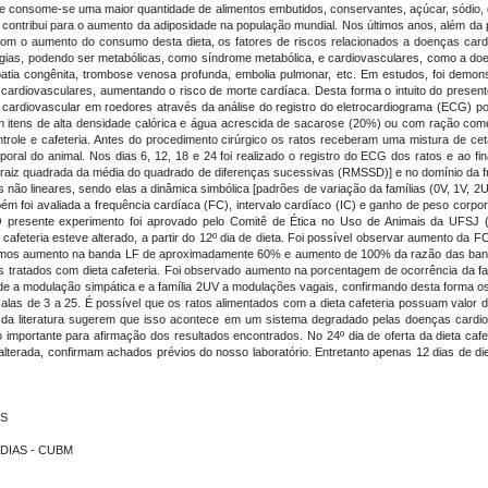
e consome-se uma maior quantidade de alimentos embutidos, conservantes, açúcar, sódio, c
, contribui para o aumento da adiposidade na população mundial. Nos últimos anos, além da
Com o aumento do consumo desta dieta, os fatores de riscos relacionados a doenças car
logias, podendo ser metabólicas, como síndrome metabólica, e cardiovasculares, como a d
diopatia congênita, trombose venosa profunda, embolia pulmonar, etc. Em estudos, foi d
rdiovasculares, aumentando o risco de morte cardíaca. Desta forma o intuito do presente e
ca cardiovascular em roedores através da análise do registro do eletrocardiograma (ECG) po
itens de alta densidade calórica e água acrescida de sacarose (20%) ou com ração come
role e cafeteria. Antes do procedimento cirúrgico os ratos receberam uma mistura de cetam
al do animal. Nos dias 6, 12, 18 e 24 foi realizado o registro do ECG dos ratos e ao final
raiz quadrada da média do quadrado de diferenças sucessivas (RMSSD)] e no domínio da fre
não lineares, sendo elas a dinâmica simbólica [padrões de variação da famílias (0V, 1V, 2U
m foi avaliada a frequência cardíaca (FC), intervalo cardíaco (IC) e ganho de peso corp
. O presente experimento foi aprovado pelo Comitê de Ética no Uso de Animais da UFSJ
feteria esteve alterado, a partir do 12º dia de dieta. Foi possível observar aumento da FC 
tramos aumento na banda LF de aproximadamente 60% e aumento de 100% da razão das ban
s tratados com dieta cafeteria. Foi observado aumento na porcentagem de ocorrência da fa
de a modulação simpática e a família 2UV a modulações vagais, confirmando desta forma os
las de 3 a 25. É possível que os ratos alimentados com a dieta cafeteria possuam valor d
s da literatura sugerem que isso acontece em um sistema degradado pelas doenças card
do importante para afirmação dos resultados encontrados. No 24º dia de oferta da dieta caf
alterada, confirmam achados prévios do nosso laboratório. Entretanto apenas 12 dias de die
ES
 DIAS - CUBM