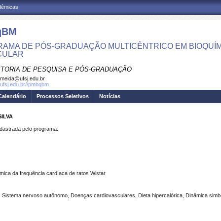
adêmicas
qBM
AMA DE PÓS-GRADUAÇÃO MULTICÊNTRICO EM BIOQUÍMI
CULAR
ITORIA DE PESQUISA E PÓS-GRADUAÇÃO
meida@ufsj.edu.br
.ufsj.edu.br//pmbqbm
Calendário
Processos Seletivos
Notícias
SILVA
strada pelo programa.
ômica da frequência cardíaca de ratos Wistar
a, Sistema nervoso autônomo, Doenças cardiovasculares, Dieta hipercalórica, Dinâmica simbó