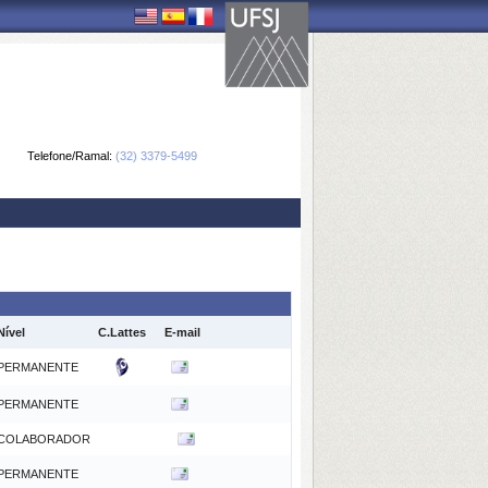
Telefone/Ramal:
(32) 3379-5499
Nível
C.Lattes
E-mail
PERMANENTE
PERMANENTE
COLABORADOR
PERMANENTE