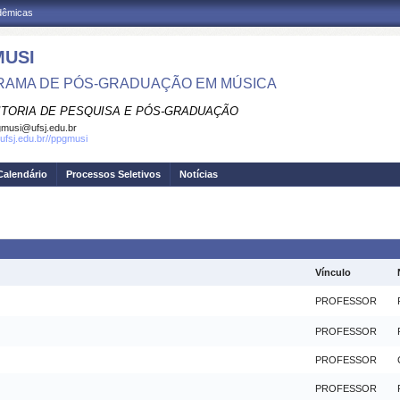
adêmicas
USI
AMA DE PÓS-GRADUAÇÃO EM MÚSICA
ITORIA DE PESQUISA E PÓS-GRADUAÇÃO
musi@ufsj.edu.br
.ufsj.edu.br//ppgmusi
Calendário
Processos Seletivos
Notícias
Vínculo
PROFESSOR
PROFESSOR
PROFESSOR
PROFESSOR