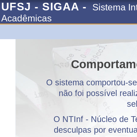
UFSJ - SIGAA -
Sistema In
Acadêmicas
Comportame
O sistema comportou-se 
não foi possível rea
se
O NTInf - Núcleo de T
desculpas por eventuai