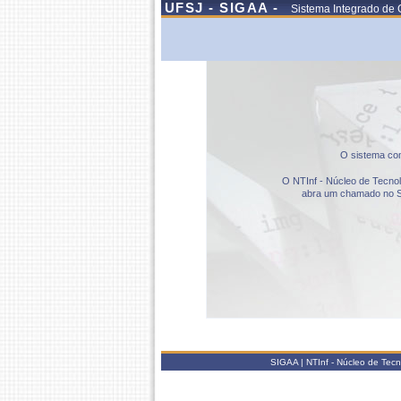
UFSJ - SIGAA -
Sistema Integrado de 
O sistema com
O NTInf - Núcleo de Tecnolo
abra um chamado no S
SIGAA | NTInf - Núcleo de Tec