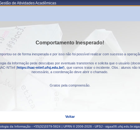
Gestão de Atividades Acadêmicas
Comportamento Inesperado!
portou-se de forma inesperada e por isso não foi possível realizar com sucesso a operaçã
gia da Informação pede desculpas por eventuais transtornos e solicita que o usuário (docen
AC-NTInf (
https://sac-ntinf.ufsj.edu.br/
), que vamos tratar o incidente. Obs.: alunos nã
necessário, a coordenação deve abrir o chamado.
Gratos pela compreensão.
Voltar
nologia da Informação - +55(32)3379-5824 | UFRN © 2006-2026 - UFSJ - sigaa06.ufsj.edu.br.sig