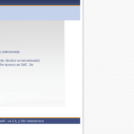
o selecionada.
te, técnico ou terceirizado)
o têm acesso ao SAC. Se
aa06 -
v4.2.9_s.392
06/08/2026 06:20