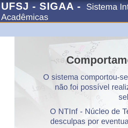
UFSJ - SIGAA -
Sistema In
Acadêmicas
Comportame
O sistema comportou-se 
não foi possível rea
se
O NTInf - Núcleo de T
desculpas por eventuai