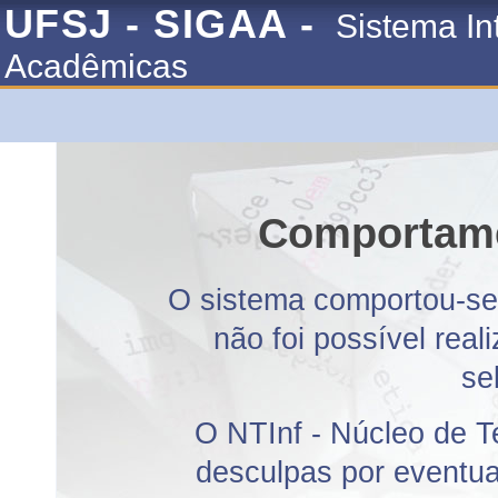
UFSJ - SIGAA -
Sistema In
Acadêmicas
Comportame
O sistema comportou-se 
não foi possível rea
se
O NTInf - Núcleo de T
desculpas por eventuai