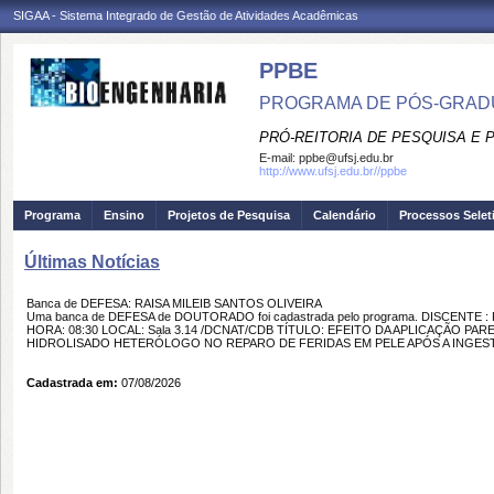
SIGAA - Sistema Integrado de Gestão de Atividades Acadêmicas
PPBE
PROGRAMA DE PÓS-GRAD
PRÓ-REITORIA DE PESQUISA E
E-mail:
ppbe@ufsj.edu.br
http://www.ufsj.edu.br//ppbe
Programa
Ensino
Projetos de Pesquisa
Calendário
Processos Selet
Últimas Notícias
Banca de DEFESA: RAISA MILEIB SANTOS OLIVEIRA
Uma banca de DEFESA de DOUTORADO foi cadastrada pelo programa. DISCENTE : 
HORA: 08:30 LOCAL: Sala 3.14 /DCNAT/CDB TÍTULO: EFEITO DA APLICAÇÃO 
HIDROLISADO HETERÓLOGO NO REPARO DE FERIDAS EM PELE APÓS A INGEST
Cadastrada em:
07/08/2026