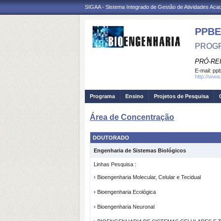
SIGAA - Sistema Integrado de Gestão de Atividades Ac
PPBE
PROGR
PRÓ-RE
E-mail:
ppb
http://www.
Programa
Ensino
Projetos de Pesquisa
Área de Concentração
DOUTORADO
Engenharia de Sistemas Biológicos
Linhas Pesquisa :
› Bioengenharia Molecular, Celular e Tecidual
› Bioengenharia Ecológica
› Bioengenharia Neuronal