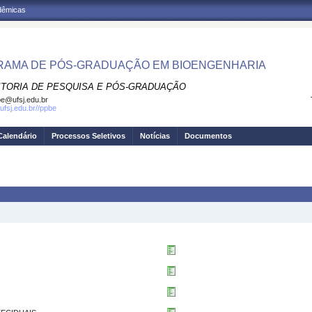
adêmicas
AMA DE PÓS-GRADUAÇÃO EM BIOENGENHARIA
ITORIA DE PESQUISA E PÓS-GRADUAÇÃO
e@ufsj.edu.br
ufsj.edu.br//ppbe
Calendário
Processos Seletivos
Notícias
Documentos