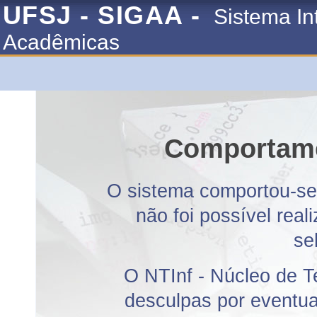
UFSJ - SIGAA -
Sistema In
Acadêmicas
Comportame
O sistema comportou-se 
não foi possível rea
se
O NTInf - Núcleo de T
desculpas por eventuai