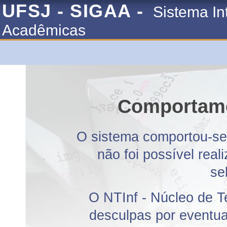
UFSJ - SIGAA -
Sistema In
Acadêmicas
Comportame
O sistema comportou-se 
não foi possível rea
se
O NTInf - Núcleo de T
desculpas por eventuai