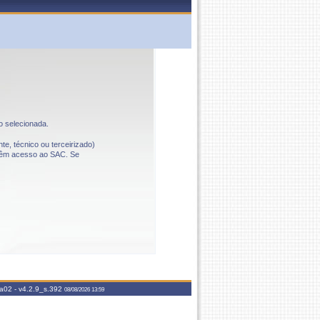
o selecionada.
te, técnico ou terceirizado)
o têm acesso ao SAC. Se
aa02 -
v4.2.9_s.392
08/08/2026 13:59