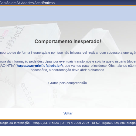
Gestão de Atividades Acadêmicas
Comportamento Inesperado!
portou-se de forma inesperada e por isso não foi possível realizar com sucesso a operaçã
gia da Informação pede desculpas por eventuais transtornos e solicita que o usuário (docen
AC-NTInf (
https://sac-ntinf.ufsj.edu.br/
), que vamos tratar o incidente. Obs.: alunos nã
necessário, a coordenação deve abrir o chamado.
Gratos pela compreensão.
Voltar
nologia da Informação - +55(32)3379-5824 | UFRN © 2006-2026 - UFSJ - sigaa02.ufsj.edu.br.sig