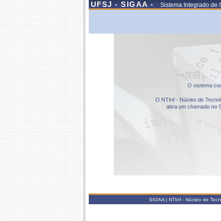
UFSJ - SIGAA -
Sistema Integrado de 
O sistema com
O NTInf - Núcleo de Tecnolo
abra um chamado no S
SIGAA | NTInf - Núcleo de Tec