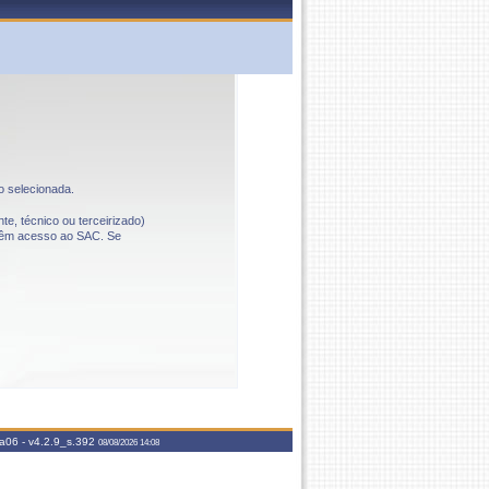
o selecionada.
te, técnico ou terceirizado)
o têm acesso ao SAC. Se
aa06 -
v4.2.9_s.392
08/08/2026 14:08