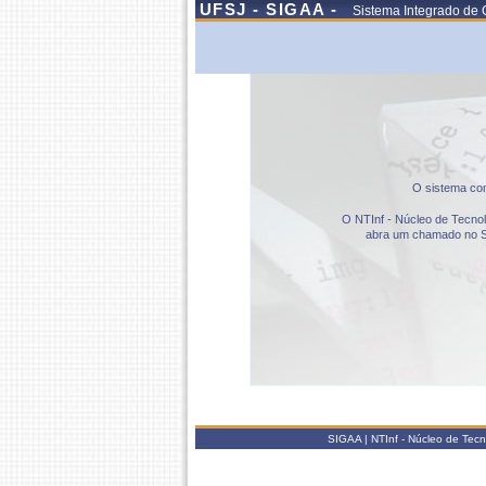
UFSJ - SIGAA -
Sistema Integrado de 
O sistema com
O NTInf - Núcleo de Tecnolo
abra um chamado no S
SIGAA | NTInf - Núcleo de Tec