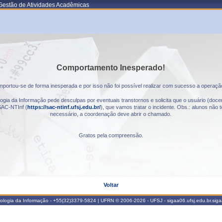
Gestão de Atividades Acadêmicas
Comportamento Inesperado!
portou-se de forma inesperada e por isso não foi possível realizar com sucesso a operaçã
gia da Informação pede desculpas por eventuais transtornos e solicita que o usuário (docen
AC-NTInf (
https://sac-ntinf.ufsj.edu.br/
), que vamos tratar o incidente. Obs.: alunos nã
necessário, a coordenação deve abrir o chamado.
Gratos pela compreensão.
Voltar
nologia da Informação - +55(32)3379-5824 | UFRN © 2006-2026 - UFSJ - sigaa06.ufsj.edu.br.sig