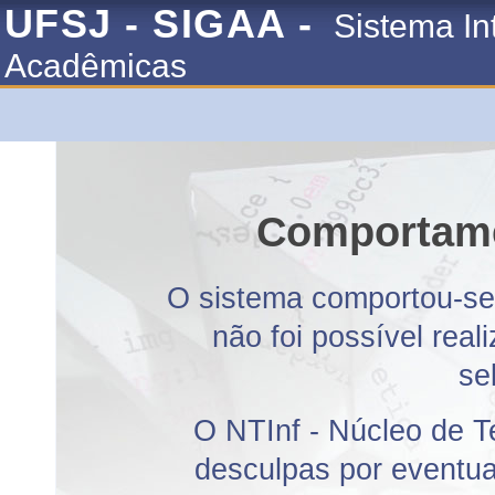
UFSJ - SIGAA -
Sistema In
Acadêmicas
Comportame
O sistema comportou-se 
não foi possível rea
se
O NTInf - Núcleo de T
desculpas por eventuai