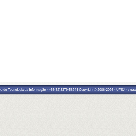
eo de Tecnologia da Informação - +55(32)3379-5824 | Copyright © 2006-2026 - UFSJ - sigaa0