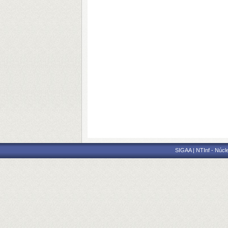
SIGAA | NTInf - Núcl