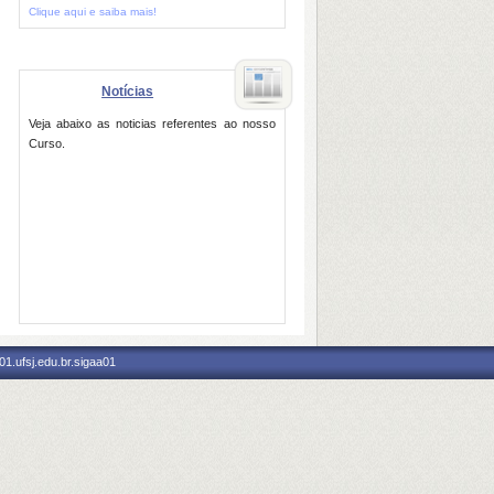
Clique aqui e saiba mais!
Notícias
Veja abaixo as noticias referentes ao nosso
Curso.
1.ufsj.edu.br.sigaa01