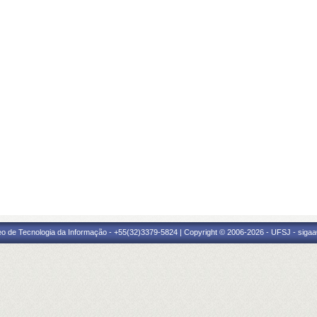
eo de Tecnologia da Informação - +55(32)3379-5824 | Copyright © 2006-2026 - UFSJ - sigaa0