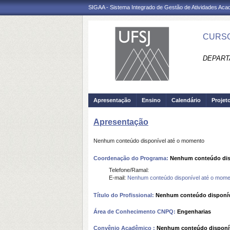
SIGAA - Sistema Integrado de Gestão de Atividades Ac
CURSO
DEPART
Apresentação
Ensino
Calendário
Projet
Apresentação
Nenhum conteúdo disponível até o momento
Coordenação do Programa:
Nenhum conteúdo dis
Telefone/Ramal:
E-mail:
Nenhum conteúdo disponível até o mome
Título do Profissional:
Nenhum conteúdo disponív
Área de Conhecimento CNPQ:
Engenharias
Convênio Acadêmico :
Nenhum conteúdo disponí