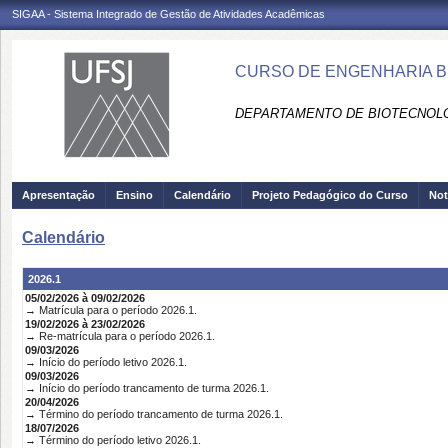
SIGAA - Sistema Integrado de Gestão de Atividades Acadêmicas
CURSO DE ENGENHARIA BI
DEPARTAMENTO DE BIOTECNOLO
Apresentação
Ensino
Calendário
Projeto Pedagógico do Curso
Not
Calendário
2026.1
05/02/2026 à 09/02/2026
→ Matrícula para o período 2026.1.
19/02/2026 à 23/02/2026
→ Re-matrícula para o período 2026.1.
09/03/2026
→ Início do período letivo 2026.1.
09/03/2026
→ Início do período trancamento de turma 2026.1.
20/04/2026
→ Término do período trancamento de turma 2026.1.
18/07/2026
→ Término do período letivo 2026.1.