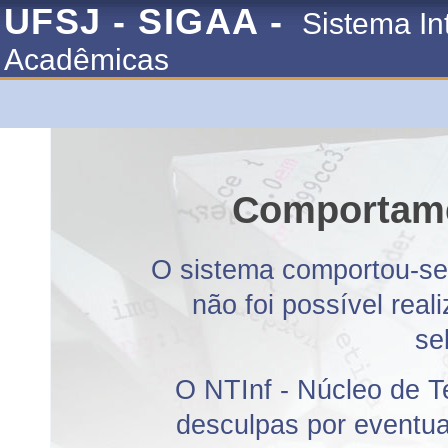
UFSJ - SIGAA -
Sistema In
Acadêmicas
Comportame
O sistema comportou-se 
não foi possível rea
se
O NTInf - Núcleo de T
desculpas por eventuai