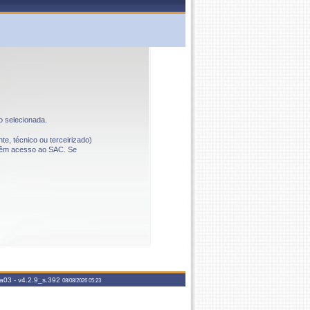
o selecionada.
te, técnico ou terceirizado)
o têm acesso ao SAC. Se
aa03 -
v4.2.9_s.392
08/08/2026 05:23