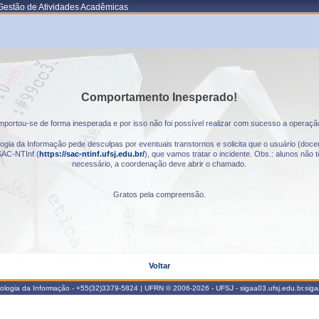
Gestão de Atividades Acadêmicas
Comportamento Inesperado!
portou-se de forma inesperada e por isso não foi possível realizar com sucesso a operaçã
gia da Informação pede desculpas por eventuais transtornos e solicita que o usuário (docen
AC-NTInf (
https://sac-ntinf.ufsj.edu.br/
), que vamos tratar o incidente. Obs.: alunos nã
necessário, a coordenação deve abrir o chamado.
Gratos pela compreensão.
Voltar
nologia da Informação - +55(32)3379-5824 | UFRN © 2006-2026 - UFSJ - sigaa03.ufsj.edu.br.sig