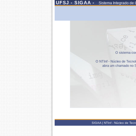
UFSJ - SIGAA -
Sistema Integrado de 
O sistema com
O NTInf - Núcleo de Tecnolo
abra um chamado no S
SIGAA | NTInf - Núcleo de Tec