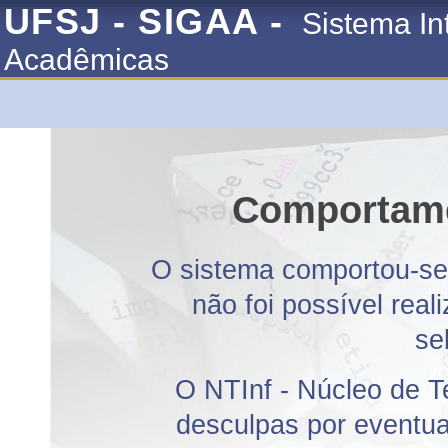
UFSJ - SIGAA -
Sistema In
Acadêmicas
Comportame
O sistema comportou-se 
não foi possível rea
se
O NTInf - Núcleo de T
desculpas por eventuai