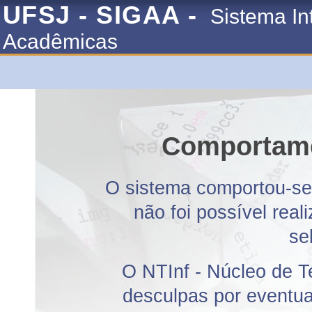
UFSJ - SIGAA -
Sistema In
Acadêmicas
Comportame
O sistema comportou-se 
não foi possível rea
se
O NTInf - Núcleo de T
desculpas por eventuai