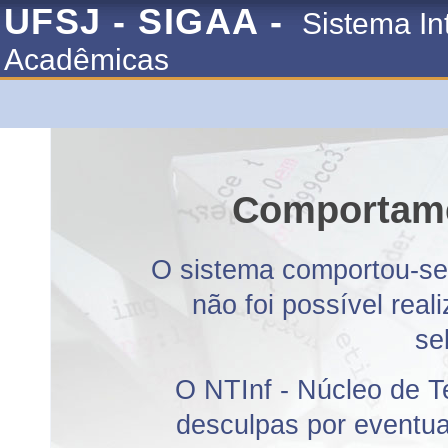
UFSJ - SIGAA -
Sistema In
Acadêmicas
Comportame
O sistema comportou-se 
não foi possível rea
se
O NTInf - Núcleo de T
desculpas por eventuai