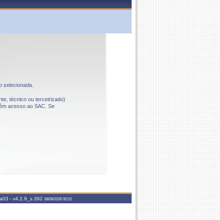
o selecionada.
te, técnico ou terceirizado)
o têm acesso ao SAC. Se
aa03 -
v4.2.9_s.392
08/08/2026 00:52