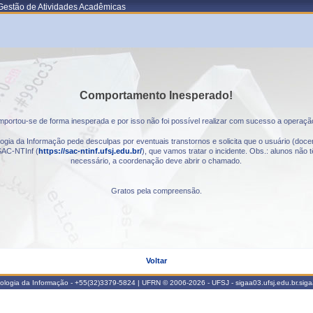
Gestão de Atividades Acadêmicas
Comportamento Inesperado!
portou-se de forma inesperada e por isso não foi possível realizar com sucesso a operaçã
gia da Informação pede desculpas por eventuais transtornos e solicita que o usuário (docen
AC-NTInf (
https://sac-ntinf.ufsj.edu.br/
), que vamos tratar o incidente. Obs.: alunos nã
necessário, a coordenação deve abrir o chamado.
Gratos pela compreensão.
Voltar
nologia da Informação - +55(32)3379-5824 | UFRN © 2006-2026 - UFSJ - sigaa03.ufsj.edu.br.sig