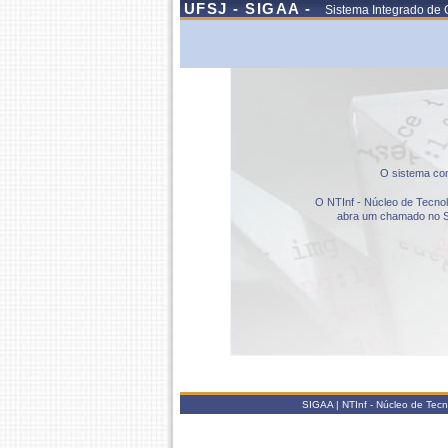
UFSJ - SIGAA -
Sistema Integrado de 
O sistema com
O NTInf - Núcleo de Tecnolo
abra um chamado no S
SIGAA | NTInf - Núcleo de Tec