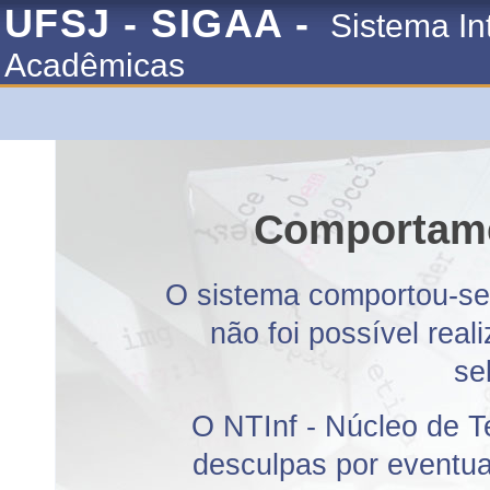
UFSJ - SIGAA -
Sistema In
Acadêmicas
Comportame
O sistema comportou-se 
não foi possível rea
se
O NTInf - Núcleo de T
desculpas por eventuai