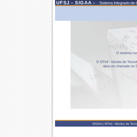
UFSJ - SIGAA -
Sistema Integrado de 
O sistema com
O NTInf - Núcleo de Tecnolo
abra um chamado no S
SIGAA | NTInf - Núcleo de Tec