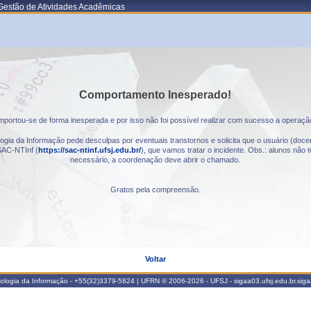
Gestão de Atividades Acadêmicas
Comportamento Inesperado!
portou-se de forma inesperada e por isso não foi possível realizar com sucesso a operaçã
gia da Informação pede desculpas por eventuais transtornos e solicita que o usuário (docen
AC-NTInf (
https://sac-ntinf.ufsj.edu.br/
), que vamos tratar o incidente. Obs.: alunos nã
necessário, a coordenação deve abrir o chamado.
Gratos pela compreensão.
Voltar
nologia da Informação - +55(32)3379-5824 | UFRN © 2006-2026 - UFSJ - sigaa03.ufsj.edu.br.sig