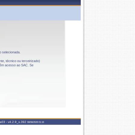
o selecionada.
te, técnico ou terceirizado)
o têm acesso ao SAC. Se
aa03 -
v4.2.9_s.392
08/08/2026 01:16