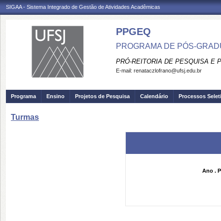
SIGAA - Sistema Integrado de Gestão de Atividades Acadêmicas
PPGEQ
PROGRAMA DE PÓS-GRAD
PRÓ-REITORIA DE PESQUISA E
E-mail:
renataczlofrano@ufsj.edu.br
Programa
Ensino
Projetos de Pesquisa
Calendário
Processos Selet
Turmas
Ano . P