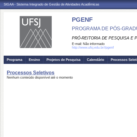
SIGAA - Sistema Integrado de Gestão de Atividades Acadêmicas
PGENF
PROGRAMA DE PÓS-GRA
PRÓ-REITORIA DE PESQUISA E
E-mail:
Não informado
http://www.ufsj.edu.br//pgenf
Programa
Ensino
Projetos de Pesquisa
Calendário
Processos Selet
Processos Seletivos
Nenhum conteúdo disponível até o momento