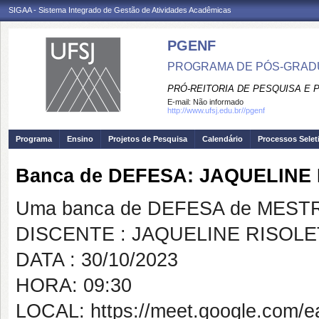
SIGAA - Sistema Integrado de Gestão de Atividades Acadêmicas
PGENF
PROGRAMA DE PÓS-GRA
PRÓ-REITORIA DE PESQUISA E
E-mail:
Não informado
http://www.ufsj.edu.br//pgenf
Programa
Ensino
Projetos de Pesquisa
Calendário
Processos Selet
Banca de DEFESA: JAQUELINE
Uma banca de DEFESA de MESTRAD
DISCENTE : JAQUELINE RISOL
DATA : 30/10/2023
HORA: 09:30
LOCAL: https://meet.google.com/ea