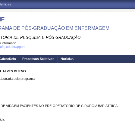
adêmicas
NF
RAMA DE PÓS-GRADUAÇÃO EM ENFERMAGEM
ITORIA DE PESQUISA E PÓS-GRADUAÇÃO
 informado
ufsj.edu.br//pgenf
Calendário
Processos Seletivos
Notícias
A ALVES BUENO
strada pelo programa.
DE VIDA EM PACIENTES NO PRÉ-OPERATÓRIO DE CIRURGIA BARIÁTRICA
ida.