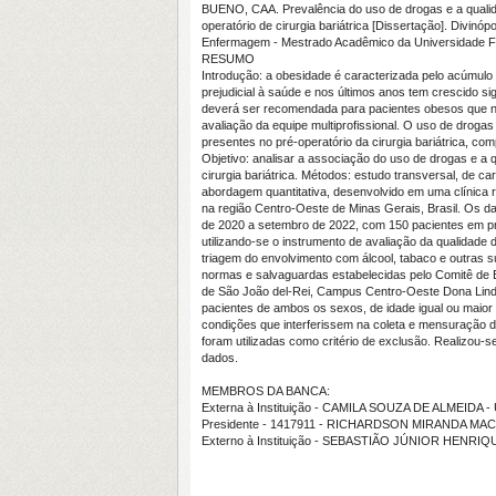
BUENO, CAA. Prevalência do uso de drogas e a qualid
operatório de cirurgia bariátrica [Dissertação]. Divi
Enfermagem - Mestrado Acadêmico da Universidade Fe
RESUMO
Introdução: a obesidade é caracterizada pelo acúmulo
prejudicial à saúde e nos últimos anos tem crescido sign
deverá ser recomendada para pacientes obesos que não
avaliação da equipe multiprofissional. O uso de drogas
presentes no pré-operatório da cirurgia bariátrica, c
Objetivo: analisar a associação do uso de drogas e a q
cirurgia bariátrica. Métodos: estudo transversal, de car
abordagem quantitativa, desenvolvido em uma clínica 
na região Centro-Oeste de Minas Gerais, Brasil. Os d
de 2020 a setembro de 2022, com 150 pacientes em pré-
utilizando-se o instrumento de avaliação da qualidad
triagem do envolvimento com álcool, tabaco e outras
normas e salvaguardas estabelecidas pelo Comitê de 
de São João del-Rei, Campus Centro-Oeste Dona Lind
pacientes de ambos os sexos, de idade igual ou maior 
condições que interferissem na coleta e mensuração 
foram utilizadas como critério de exclusão. Realizou-s
dados.
MEMBROS DA BANCA:
Externa à Instituição - CAMILA SOUZA DE ALMEIDA 
Presidente - 1417911 - RICHARDSON MIRANDA M
Externo à Instituição - SEBASTIÃO JÚNIOR HENR