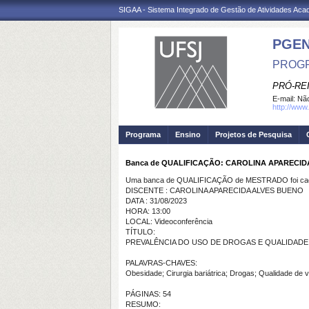
SIGAA - Sistema Integrado de Gestão de Atividades Ac
PGE
PROG
PRÓ-RE
E-mail:
Não
http://www.
Programa
Ensino
Projetos de Pesquisa
Banca de QUALIFICAÇÃO: CAROLINA APARECID
Uma banca de QUALIFICAÇÃO de MESTRADO foi cada
DISCENTE : CAROLINA APARECIDA ALVES BUENO
DATA : 31/08/2023
HORA: 13:00
LOCAL: Videoconferência
TÍTULO:
PREVALÊNCIA DO USO DE DROGAS E QUALIDADE 
PALAVRAS-CHAVES:
Obesidade; Cirurgia bariátrica; Drogas; Qualidade de v
PÁGINAS: 54
RESUMO: