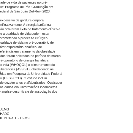
ade de vida de pacientes no pré-
nópolis: Programa de Pós-Graduação em
deral de São João Del-Rei - 2023.
 excessivo de gordura corporal
ificativamente. A cirurgia bariátrica
 obtiveram êxito no tratamento clínico e
 e a qualidade de vida podem estar
omprometendo o processo cirúrgico.
ualidade de vida no pré-operatório de
áter exploratório-analítico, de
referência em tratamento da obesidade
ados foram coletados no período de março
operatório de cirurgia bariátrica,
e de vida (WHOQOL) e o instrumento de
 substâncias (ASSIST), obedecendo as
Ética em Pesquisa da Universidade Federal
u (UFSJ/CCO). O estudo incluiu
de dezoito anos e alfabetizados. Quaisquer
dos dados e/ou informações incompletas
e análise descritiva e de associação dos
- UEMG
ACHADO
IQUE DUARTE - UFMS