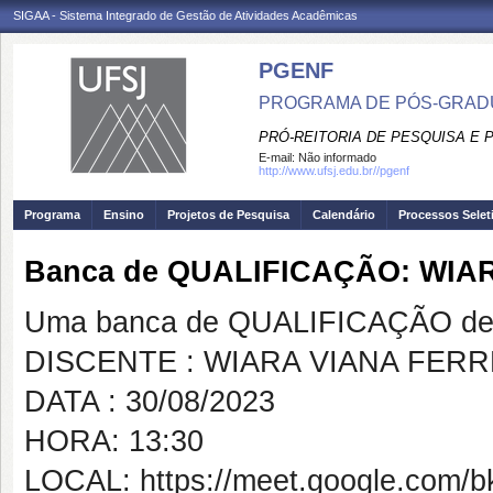
SIGAA - Sistema Integrado de Gestão de Atividades Acadêmicas
PGENF
PROGRAMA DE PÓS-GRA
PRÓ-REITORIA DE PESQUISA E
E-mail:
Não informado
http://www.ufsj.edu.br//pgenf
Programa
Ensino
Projetos de Pesquisa
Calendário
Processos Selet
Banca de QUALIFICAÇÃO: WIA
Uma banca de QUALIFICAÇÃO de 
DISCENTE : WIARA VIANA FERR
DATA : 30/08/2023
HORA: 13:30
LOCAL: https://meet.google.com/b