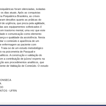
iquiátricas foram silenciadas, isoladas
 os dias atuais. Após as conquistas
 Psiquiátrica Brasileira, as crises
aram desafios quanto as práticas do
 de urgência, que preza pela agilidade,
das aos equipamentos sofisticados é
 com trastorno mental, uma vez que este
ividade e comunicação como elemento
rança e qualidade da assistência. Nesta
lidar o conteúdo e aparência de um
 de enfermagem ao paciente com
l. Trata-se de um estudo metodológico
o na psicometria de Pasquali e
líticos. A construção e validação do
com a contribuição de juízes/ experts na
ção aos procedimentos analíticos, que
iciente de Validação de Conteúdo. O estudo
A FONSECA
A
ADO
SANTOS - UFRN