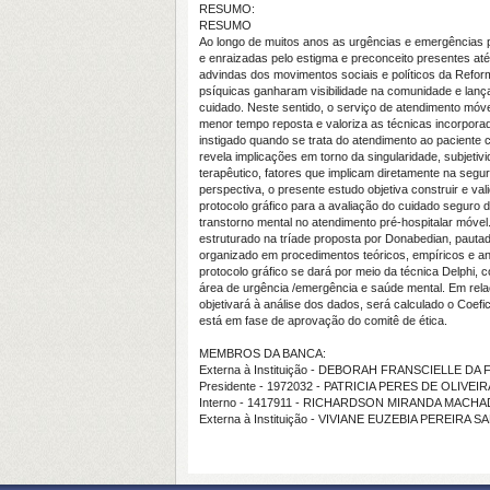
RESUMO:
RESUMO
Ao longo de muitos anos as urgências e emergências ps
e enraizadas pelo estigma e preconceito presentes até
advindas dos movimentos sociais e políticos da Reforma
psíquicas ganharam visibilidade na comunidade e lanç
cuidado. Neste sentido, o serviço de atendimento móvel
menor tempo reposta e valoriza as técnicas incorpora
instigado quando se trata do atendimento ao paciente
revela implicações em torno da singularidade, subjet
terapêutico, fatores que implicam diretamente na segu
perspectiva, o presente estudo objetiva construir e va
protocolo gráfico para a avaliação do cuidado seguro
transtorno mental no atendimento pré-hospitalar móve
estruturado na tríade proposta por Donabedian, pautad
organizado em procedimentos teóricos, empíricos e ana
protocolo gráfico se dará por meio da técnica Delphi, 
área de urgência /emergência e saúde mental. Em rela
objetivará à análise dos dados, será calculado o Coef
está em fase de aprovação do comitê de ética.
MEMBROS DA BANCA:
Externa à Instituição - DEBORAH FRANSCIELLE D
Presidente - 1972032 - PATRICIA PERES DE OLIVEIR
Interno - 1417911 - RICHARDSON MIRANDA MACH
Externa à Instituição - VIVIANE EUZEBIA PEREIRA 