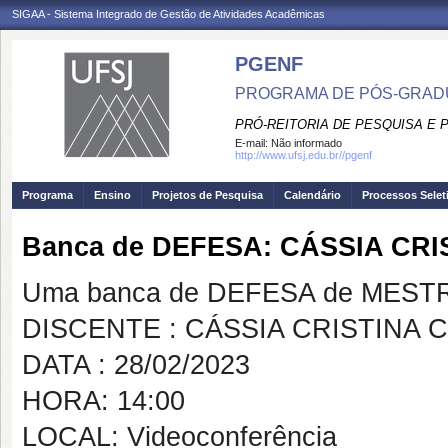
SIGAA - Sistema Integrado de Gestão de Atividades Acadêmicas
PGENF
PROGRAMA DE PÓS-GRA
PRÓ-REITORIA DE PESQUISA E
E-mail:
Não informado
http://www.ufsj.edu.br//pgenf
Programa
Ensino
Projetos de Pesquisa
Calendário
Processos Selet
Banca de DEFESA: CÁSSIA CR
Uma banca de DEFESA de MESTRAD
DISCENTE : CÁSSIA CRISTINA 
DATA : 28/02/2023
HORA: 14:00
LOCAL: Videoconferência