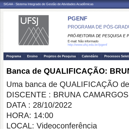
SIGAA - Sistema Integrado de Gestão de Atividades Acadêmicas
PGENF
PROGRAMA DE PÓS-GRA
PRÓ-REITORIA DE PESQUISA E
E-mail:
Não informado
http://www.ufsj.edu.br//pgenf
Programa
Ensino
Projetos de Pesquisa
Calendário
Processos Selet
Banca de QUALIFICAÇÃO: BR
Uma banca de QUALIFICAÇÃO de 
DISCENTE : BRUNA CAMARGOS
DATA : 28/10/2022
HORA: 14:00
LOCAL: Videoconferência