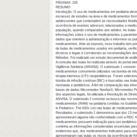
PÁGINAS: 105
RESUMO:
Introdução:
O uso de medicamentos em pediatria deve 
escassez de estudos na área e de medicamentos formu
adolescentes que contemplem as necessidades fisiol
ocorrência de eventos adversos relacionados a med
população, quando comparados aos adultos. As bulas
informações sobre o uso de medicamentos a pacientes
dados que orientem a administração e informem os pot
medicamentos. Ante ao exposto, esse trabalho tem por ob
de bulas de medicamentos usados em pediatria, verif
técnicos e legais e corroboram as recomendações dos p
Métodos:
Foi realizado um estudo documental de análi
A consulta das bulas foi realizada através do portal el
Vigilância Sanitária (ANVISA). O subestudo 1 consiste 
medicamentos comumente utilizados via bomba de inf
terapia intensiva (UTI) neopediátricas. Foram selecio
bomba de infusão contínua (BIC) e buscadas nas bula
neonatais e pediátricos. A fim de comparação das inf
bases de dados Micromedex Neofax®, Micromedex Ped
dos aspectos legais, foi utilizada a Resolução de Dire
ANVISA. O subestudo 2 consiste na busca das recom
medicamentos (RAM) na pediatria contidas na
Guidelin
in Pediatrics: The KIDs List
nas bulas de medicamentos
Resultados:
o subestudo 1 demonstrou que dos 13 me
apresentaram alguma não conformidade com a RDC 4
medicamentos possuem indicação para uso pediátrico
continha as informações consideradas essenciais para
evidenciou que, dos medicamentos indicados para uso
apresentaram nas bulas os riscos da ocorrência de 