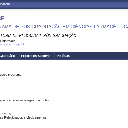
adêmicas
CF
AMA DE PÓS-GRADUAÇÃO EM CIÊNCIAS FARMACÊUTIC
ITORIA DE PESQUISA E PÓS-GRADUAÇÃO
 informado
ufsj.edu.br//ppgcf
Calendário
Processos Seletivos
Notícias
pelo programa.
pectos técnicos e legais das bulas
amentos;
rsas Relacionados a Medicamentos.