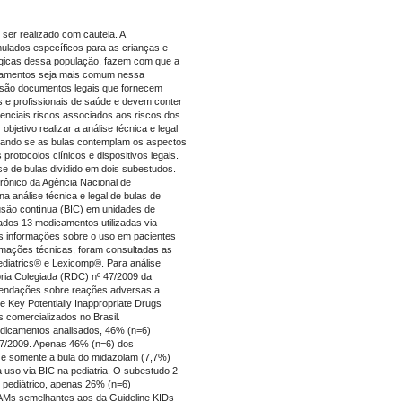
ser realizado com cautela. A
lados específicos para as crianças e
ógicas dessa população, fazem com que a
icamentos seja mais comum nessa
 são documentos legais que fornecem
 e profissionais de saúde e devem conter
enciais riscos associados aos riscos dos
jetivo realizar a análise técnica e legal
icando se as bulas contemplam os aspectos
rotocolos clínicos e dispositivos legais.
se de bulas dividido em dois subestudos.
etrônico da Agência Nacional de
na análise técnica e legal de bulas de
usão contínua (BIC) em unidades de
nados 13 medicamentos utilizadas via
s informações sobre o uso em pacientes
ormações técnicas, foram consultadas as
iatrics® e Lexicomp®. Para análise
toria Colegiada (RDC) nº 47/2009 da
endações sobre reações adversas a
e Key Potentially Inappropriate Drugs
 comercializados no Brasil.
dicamentos analisados, 46% (n=6)
7/2009. Apenas 46% (n=6) dos
 e somente a bula do midazolam (7,7%)
 uso via BIC na pediatria. O subestudo 2
 pediátrico, apenas 26% (n=6)
RAMs semelhantes aos da
Guideline KIDs