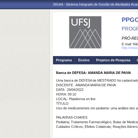
SIGAA - Sistema Integrado de Gestão de Atividades Ac
PPG
PROGR
PRÓ-RE
E-mail:
Não
http://www.
Programa
Ensino
Projetos de Pesquisa
Banca de DEFESA: AMANDA MARIA DE PAIVA
Uma banca de DEFESA de MESTRADO foi cadastrada 
DISCENTE : AMANDA MARIA DE PAIVA
DATA : 29/04/2022
HORA: 09:10
LOCAL: Plataforma on line
TÍTULO:
Uso de medicamentos em pediatria: uma análise dos as
PALAVRAS-CHAVES:
Pediatria; Tratamento Farmacológico; Bulas de Medic
Cuidados Críticos; Efeitos Colaterais; Reações Adve