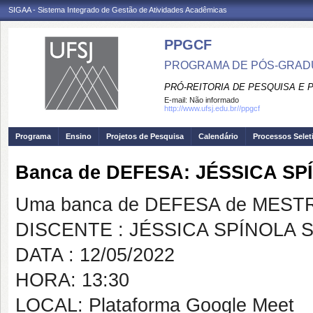
SIGAA - Sistema Integrado de Gestão de Atividades Acadêmicas
PPGCF
PROGRAMA DE PÓS-GRAD
PRÓ-REITORIA DE PESQUISA E
E-mail:
Não informado
http://www.ufsj.edu.br//ppgcf
Programa
Ensino
Projetos de Pesquisa
Calendário
Processos Selet
Banca de DEFESA: JÉSSICA SP
Uma banca de DEFESA de MESTRAD
DISCENTE : JÉSSICA SPÍNOLA S
DATA : 12/05/2022
HORA: 13:30
LOCAL: Plataforma Google Meet