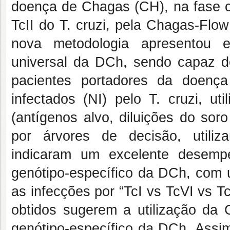
doença de Chagas (CH), na fase c
TcII do T. cruzi, pela Chagas-Fl
nova metodologia apresentou e
universal da DCh, sendo capaz d
pacientes portadores da doen
infectados (NI) pelo T. cruzi, ut
(antígenos alvo, diluições do sor
por árvores de decisão, utiliz
indicaram um excelente desemp
genótipo-específico da DCh, com 
as infecções por “TcI vs TcVI vs Tc
obtidos sugerem a utilização da 
genótipo-específico da DCh. Assi