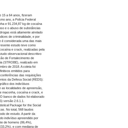
 15 a 64 anos, fizeram
mo ano, a Polícia Federal
nha e 91.234,87 kg de cocaína
 uso e o abuso de substâncias
drogas está altamente atrelado
dices de criminalidade, e por
que é considerada uma das mais
presente estudo teve como
cocaína e crack, realizadas pela
studo observacional descritivo
ção de Fortalecimento de
gia (STROBE), realizado em
bro de 2018. A coleta foi
initivos emitidos para
 conferências das requisições
ventos da Defesa Social (REDS):
ráfico dos indivíduos
 e as localidades de apreensão,
de maconha, cocaína e crack, e
 O banco de dados foi elaborado
) versão 2.6.1.1.
tistical Package for the Social
cas. No total, 568 laudos
odo de estudo. A partir da
do indivíduo apreendido por
ente de homens (86,4%),
 (33,2%), e com mediana de