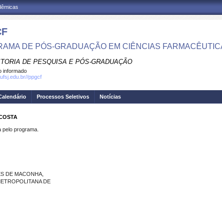
adêmicas
CF
AMA DE PÓS-GRADUAÇÃO EM CIÊNCIAS FARMACÊUTIC
ITORIA DE PESQUISA E PÓS-GRADUAÇÃO
 informado
ufsj.edu.br//ppgcf
Calendário
Processos Seletivos
Notícias
 COSTA
pelo programa.
S DE MACONHA,
METROPOLITANA DE