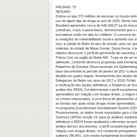
PÁGINAS: 75
RESUMO:
Estima-se que 275 milhões de pessoas no mundo entre
uso de algum tipo de droga no ano de 2020. Neste mes
Brasileira apreendeu cerca de 546.439,57 kg de maco
(cloridrato, crack e pasta base), demonstrando que o
psicoativas estão em alta no cotidiano. O consumo de 
a condições de vulnerabilidade social e aumento nos ín
isso, a cidade de Betim foi alvo de estudo, uma vez 
violentas do estado de Minas Gerais. Desta forma, o 
objetivo descrever o perfil de apreensão de maconha, 
Polícia Civil, na região de Betim-MG. Trata-se de um e
delineado, conforme diretrizes propostas pela Declara
Relatórios de Estudos Observacionais em Epidemiolo
base documental no período de janeiro de 2017 a dezem
dividida em quatro etapas: levantamento dos laudos def
Delegacias de Betim nos anos de 2017 e 2018; PcNet:
e verificação dos laudos definitivos; e Registros de E
análise dos REDS. Foi determinado o perfil sociodemog
apreendidos por relação com drogas ilícitas, a origem
os crimes relacionados, a ocorrência de apreensões 
as formas nas quais estas drogas foram apreendidas.
no programa
Questionnaire Development System
(QDS
Posteriormente, os dados foram exportados para o
Sta
Sciences
(SPSS) versão 19, para as análises estatísti
definitivos e REDS foram analisados referentes ao perí
análise desses documentos, o perfil sociodemográfico 
relação com drogas ilícitas, era composto principalm
solteiros (86,6%), com ensino fundamental incompleto