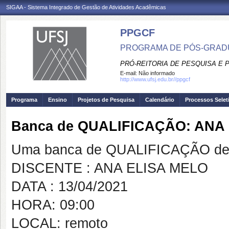
SIGAA - Sistema Integrado de Gestão de Atividades Acadêmicas
PPGCF
PROGRAMA DE PÓS-GRAD
PRÓ-REITORIA DE PESQUISA E
E-mail:
Não informado
http://www.ufsj.edu.br//ppgcf
Programa
Ensino
Projetos de Pesquisa
Calendário
Processos Selet
Banca de QUALIFICAÇÃO: ANA
Uma banca de QUALIFICAÇÃO de 
DISCENTE : ANA ELISA MELO
DATA : 13/04/2021
HORA: 09:00
LOCAL: remoto