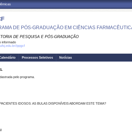
adêmicas
CF
AMA DE PÓS-GRADUAÇÃO EM CIÊNCIAS FARMACÊUTIC
ITORIA DE PESQUISA E PÓS-GRADUAÇÃO
 informado
ufsj.edu.br//ppgcf
Calendário
Processos Seletivos
Notícias
EL
strada pelo programa.
PACIENTES IDOSOS: AS BULAS DISPONÍVEIS ABORDAM ESTE TEMA?
NI