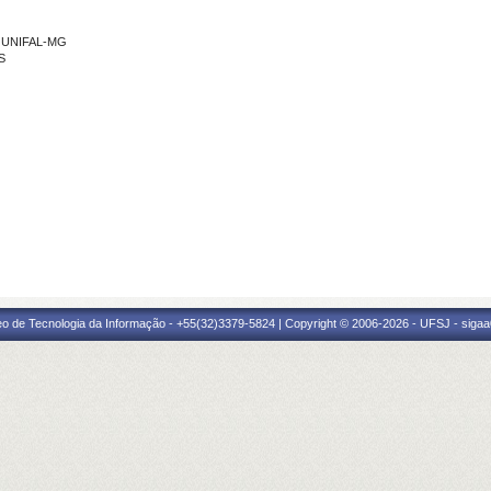
- UNIFAL-MG
S
eo de Tecnologia da Informação - +55(32)3379-5824 | Copyright © 2006-2026 - UFSJ - sigaa0